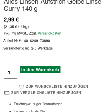
Allos Linsen-Aufstrich Gelbe Linse
der
Curry 140 g
Bildergalerie
springen
2,99 €
(
/ 1 kg)
21,35 €
Inkl. 7% MwSt.
,
Zzgl.
Versandkosten
Artikel-Nr.
4016249173890
Versandfertig in
2-5 Werktage
In den Warenkorb
ZUR WUNSCHLISTE HINZUFÜGEN
ZUR VERGLEICHSLISTE HINZUFÜGEN
Fruchtig-würziger Brotaufstrich
Lecker auch als Dip