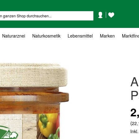
Mein
Mein
Suche
Konto
Wunschzettel
Naturarznei
Naturkosmetik
Lebensmittel
Marken
Marktfin
A
P
2
(
22,
Inkl