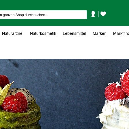
Mein
Mein
Suche
Konto
Wunschzettel
Naturarznei
Naturkosmetik
Lebensmittel
Marken
Marktfin