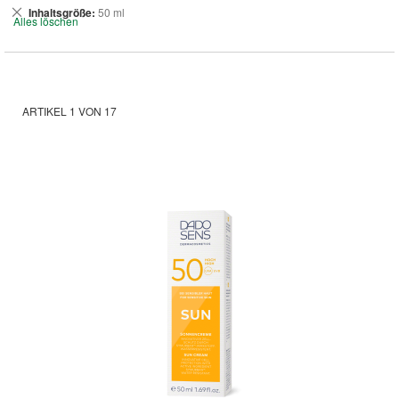
Dies
Inhaltsgröße
50 ml
Alles löschen
entfernen
ARTIKEL
1
VON
17