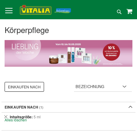
Direkt
zum
Suche
Inhalt
Körperpflege
EINKAUFEN NACH
EINKAUFEN NACH
Dies
Inhaltsgröße
5 ml
Alles löschen
entfernen