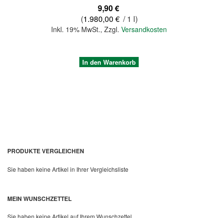
9,90 €
(
1.980,00 €
/ 1 l)
Inkl. 19% MwSt.
,
Zzgl.
Versandkosten
In den Warenkorb
PRODUKTE VERGLEICHEN
Sie haben keine Artikel in Ihrer Vergleichsliste
Quickview
MEIN WUNSCHZETTEL
Sie haben keine Artikel auf Ihrem Wunschzettel.