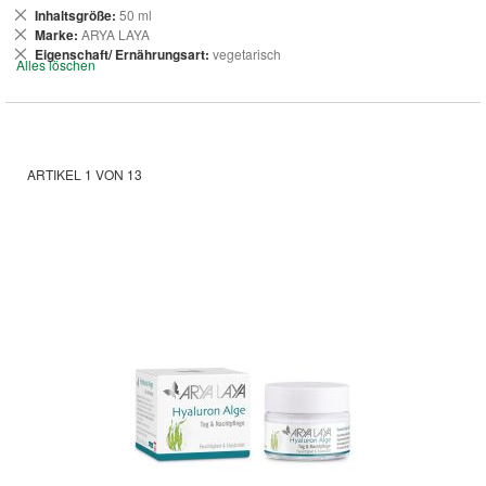
Dies
Inhaltsgröße
50 ml
entfernen
Dies
Marke
ARYA LAYA
entfernen
Dies
Eigenschaft/ Ernährungsart
vegetarisch
Alles löschen
entfernen
ARTIKEL
1
VON
13