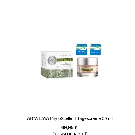
Quickview
ARYA LAYA PhytoXcellent Tagescreme 50 ml
69,95 €
(
1.399,00 €
/ 1 l)