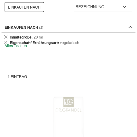
EINKAUFEN NACH
EINKAUFEN NACH
Dies
Inhaltsgröße
20 ml
entfernen
Dies
Eigenschaft/ Ernährungsart
vegetarisch
Alles löschen
entfernen
1
EINTRAG