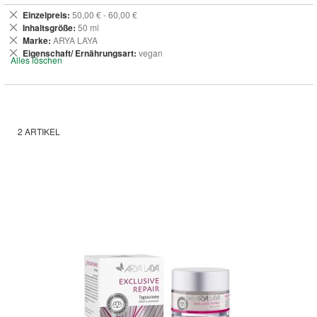
Dies
Einzelpreis
50,00 € - 60,00 €
entfernen
Dies
Inhaltsgröße
50 ml
entfernen
Dies
Marke
ARYA LAYA
entfernen
Dies
Eigenschaft/ Ernährungsart
vegan
Alles löschen
entfernen
2
ARTIKEL