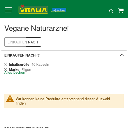
Direkt
zum
Suche
Inhalt
Vegane Naturarznei
EINKAUFEN NACH
EINKAUFEN NACH
Dies
Inhaltsgröße
40 Kapseln
entfernen
Dies
Marke
Fitgun
Alles löschen
entfernen
Wir können keine Produkte entsprechend dieser Auswahl
finden