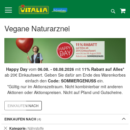
Direkt
zum
Suche
Inhalt
Vegane Naturarznei
Happy Day
vom
06.08. - 08.08.2026
mit
11% Rabatt auf Alles*
ab 20€ Einkaufswert. Geben Sie dafür am Ende des Warenkorbes
einfach den
Code: SOMMERGENUSS
ein.
*Gültig nur im Aktionszeitraum. Nicht kombinierbar mit anderen
Aktionen oder Aktionspreisen. Nicht auf Pfand und Gutscheine.
EINKAUFEN NACH
EINKAUFEN NACH
Dies
Kategorie
Nährstoffe