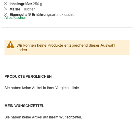
entfernen
Dies
Inhaltsgröße
250 g
entfernen
Dies
Marke
Hübner
entfernen
Dies
Eigenschaft/ Ernährungsart
laktosefrei
Alles löschen
entfernen
Wir können keine Produkte entsprechend dieser Auswahl
finden
PRODUKTE VERGLEICHEN
Sie haben keine Artikel in Ihrer Vergleichsliste
MEIN WUNSCHZETTEL
Sie haben keine Artikel auf Ihrem Wunschzettel.