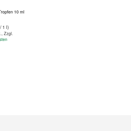
Tropfen 10 ml
/ 1 l)
.
,
Zzgl.
sten