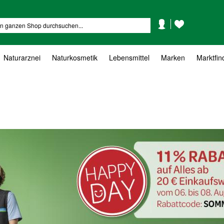
Mein
Mein
Suche
Konto
Wunschzettel
Naturarznei
Naturkosmetik
Lebensmittel
Marken
Marktfin