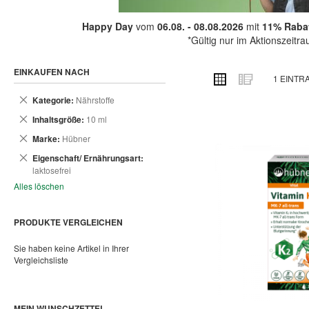
Happy Day
vom
06.08. - 08.08.2026
mit
11% Rabat
*Gültig nur im Aktionszeitr
EINKAUFEN NACH
ANSICHT
Raster
Liste
1
EINTR
ALS
Dies
Kategorie
Nährstoffe
entfernen
Dies
Inhaltsgröße
10 ml
entfernen
Dies
Marke
Hübner
entfernen
Dies
Eigenschaft/ Ernährungsart
entfernen
laktosefrei
Alles löschen
PRODUKTE VERGLEICHEN
Sie haben keine Artikel in Ihrer
Vergleichsliste
MEIN WUNSCHZETTEL