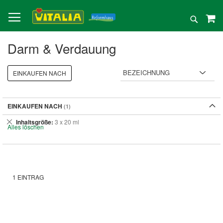
Direkt
zum
Suche
Inhalt
Darm & Verdauung
EINKAUFEN NACH
EINKAUFEN NACH
Dies
Inhaltsgröße
3 x 20 ml
Alles löschen
entfernen
1
EINTRAG