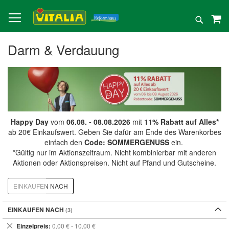
Direkt
zum
Suche
Inhalt
Darm & Verdauung
Happy Day
vom
06.08. - 08.08.2026
mit
11% Rabatt auf Alles*
ab 20€ Einkaufswert. Geben Sie dafür am Ende des Warenkorbes
einfach den
Code: SOMMERGENUSS
ein.
*Gültig nur im Aktionszeitraum. Nicht kombinierbar mit anderen
Aktionen oder Aktionspreisen. Nicht auf Pfand und Gutscheine.
EINKAUFEN NACH
EINKAUFEN NACH
Dies
Einzelpreis
0,00 € - 10,00 €