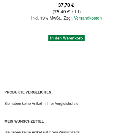
37,70 €
(
75,40 €
/ 1 l)
Inkl. 19% MwSt.
,
Zzgl.
Versandkosten
In den Warenkorb
PRODUKTE VERGLEICHEN
Sie haben keine Artikel in Ihrer Vergleichsliste
Quickview
MEIN WUNSCHZETTEL
Sie haben keine Artikel auf Ihrem Wunschzettel.