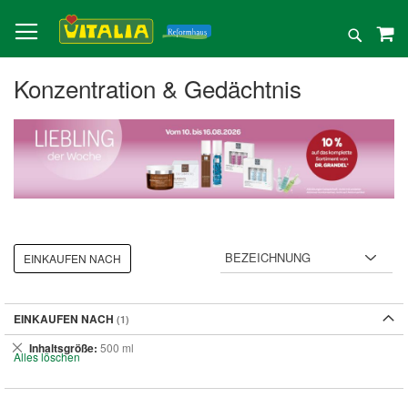
Direkt
zum
Suche
Inhalt
Konzentration & Gedächtnis
EINKAUFEN NACH
EINKAUFEN NACH
Dies
Inhaltsgröße
500 ml
Alles löschen
entfernen