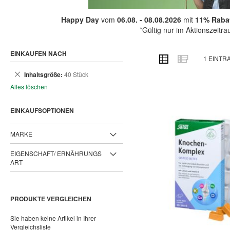
Happy Day
vom
06.08. - 08.08.2026
mit
11% Rabat
*Gültig nur im Aktionszeitr
EINKAUFEN NACH
ANSICHT
Raster
Liste
1
EINTR
ALS
Dies
Inhaltsgröße
40 Stück
entfernen
Alles löschen
EINKAUFSOPTIONEN
MARKE
EIGENSCHAFT/ ERNÄHRUNGS
ART
PRODUKTE VERGLEICHEN
Sie haben keine Artikel in Ihrer
Vergleichsliste