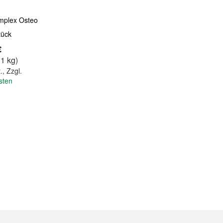
mplex Osteo
tück
€
 1 kg)
.
,
Zzgl.
sten