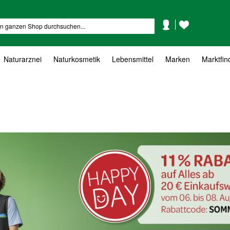
Mein
Mein
Suche
Konto
Wunschzettel
Naturarznei
Naturkosmetik
Lebensmittel
Marken
Marktfin