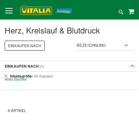
Direkt
zum
Suche
Inhalt
Herz, Kreislauf & Blutdruck
EINKAUFEN NACH
EINKAUFEN NACH
Dies
Inhaltsgröße
60 Kapseln
Alles löschen
entfernen
6
ARTIKEL