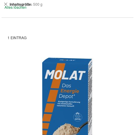
Dies
Inhaltsgröße
500 g
Alles löschen
entfernen
1
EINTRAG