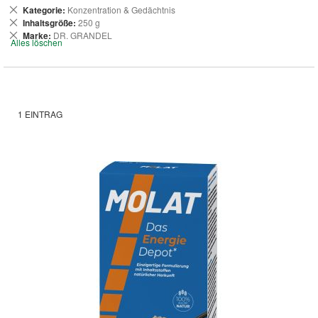
Dies
Kategorie
Konzentration & Gedächtnis
entfernen
Dies
Inhaltsgröße
250 g
entfernen
Dies
Marke
DR. GRANDEL
Alles löschen
entfernen
1
EINTRAG