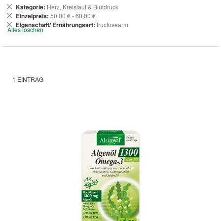
Dies
Kategorie
Herz, Kreislauf & Blutdruck
entfernen
Dies
Einzelpreis
50,00 € - 60,00 €
entfernen
Dies
Eigenschaft/ Ernährungsart
fructosearm
Alles löschen
entfernen
1
EINTRAG