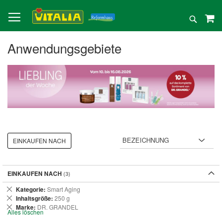
Direkt
zum
Suche
Inhalt
Anwendungsgebiete
EINKAUFEN NACH
EINKAUFEN NACH
Dies
Kategorie
Smart Aging
entfernen
Dies
Inhaltsgröße
250 g
entfernen
Dies
Marke
DR. GRANDEL
Alles löschen
entfernen