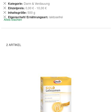
Dies
Kategorie
Darm & Verdauung
entfernen
Dies
Einzelpreis
0,00 € - 10,00 €
entfernen
Dies
Inhaltsgröße
500 g
entfernen
Dies
Eigenschaft/ Ernährungsart
laktosefrei
Alles löschen
entfernen
2
ARTIKEL