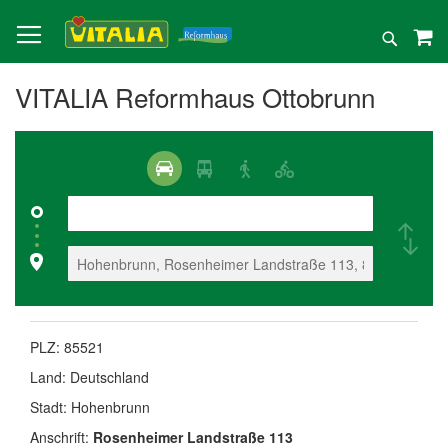
Direkt
zum
Suche
Inhalt
VITALIA Reformhaus Ottobrunn
PLZ:
85521
Land:
Deutschland
Stadt:
Hohenbrunn
Anschrift:
Rosenheimer Landstraße 113