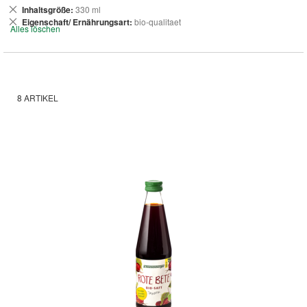
Dies
Inhaltsgröße
330 ml
entfernen
Dies
Eigenschaft/ Ernährungsart
bio-qualitaet
Alles löschen
entfernen
8
ARTIKEL