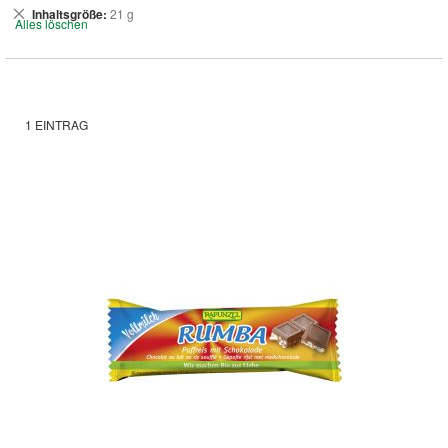
Dies
Inhaltsgröße
21 g
Alles löschen
entfernen
1
EINTRAG