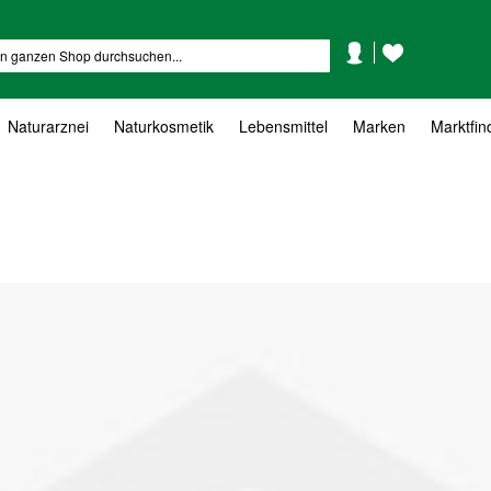
Mein
Mein
Suche
Konto
Wunschzettel
Naturarznei
Naturkosmetik
Lebensmittel
Marken
Marktfin