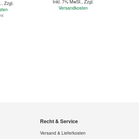
Inkl. 7% MwSt.
,
Zzgl.
.
,
Zzgl.
Versandkosten
sten
is
In den Warenkorb
Quickview
Recht & Service
Versand & Lieferkosten