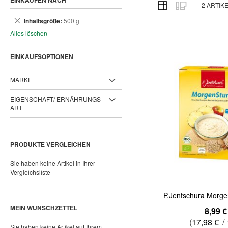
EINKAUFEN NACH
ANSICHT
Raster
Liste
2
ARTIK
ALS
Dies
Inhaltsgröße
500 g
entfernen
Alles löschen
EINKAUFSOPTIONEN
MARKE
EIGENSCHAFT/ ERNÄHRUNGS
ART
PRODUKTE VERGLEICHEN
Sie haben keine Artikel in Ihrer
Vergleichsliste
P.Jentschura Morge
MEIN WUNSCHZETTEL
Sonderangebot
8,99 €
(
17,98 €
/ 
Sie haben keine Artikel auf Ihrem