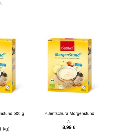
EL
nstund 500 g
P.Jentschura Morgenstund
Ab
8,99 €
1 kg)