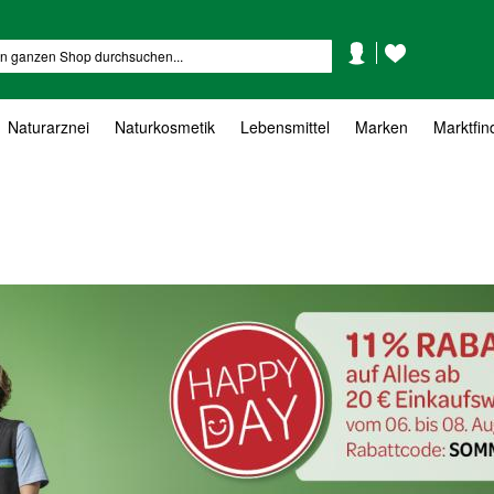
Mein
Mein
Suche
Konto
Wunschzettel
Naturarznei
Naturkosmetik
Lebensmittel
Marken
Marktfin