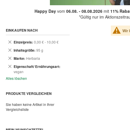
Happy Day
vom
06.08. - 08.08.2026
mit
11% Rabat
*Gültig nur im Aktionszeitr
EINKAUFEN NACH
Wir 
Dies
Einzelpreis
0,00 € - 10,00 €
entfernen
Dies
Inhaltsgröße
95 g
entfernen
Dies
Marke
Herbaria
entfernen
Dies
Eigenschaft/ Ernährungsart
entfernen
vegan
Alles löschen
PRODUKTE VERGLEICHEN
Sie haben keine Artikel in Ihrer
Vergleichsliste
MEIN WUNSCHZETTEL