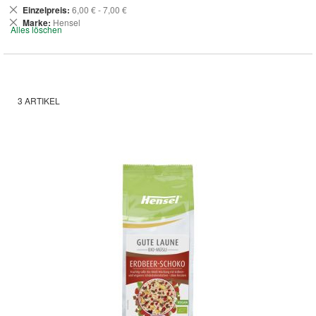
Dies
Einzelpreis
6,00 € - 7,00 €
entfernen
Dies
Marke
Hensel
Alles löschen
entfernen
3
ARTIKEL