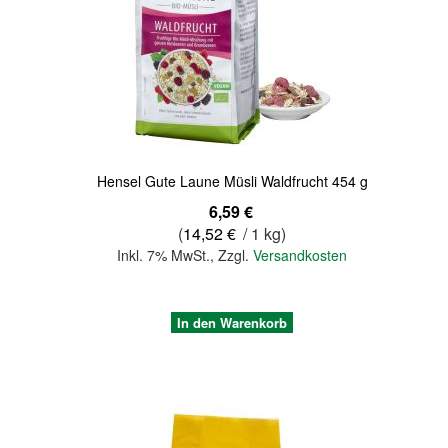
Quickview
Hensel Gute Laune Müsli Waldfrucht 454 g
6,59 €
(
14,52 €
/ 1 kg)
Inkl. 7% MwSt.
,
Zzgl.
Versandkosten
In den Warenkorb