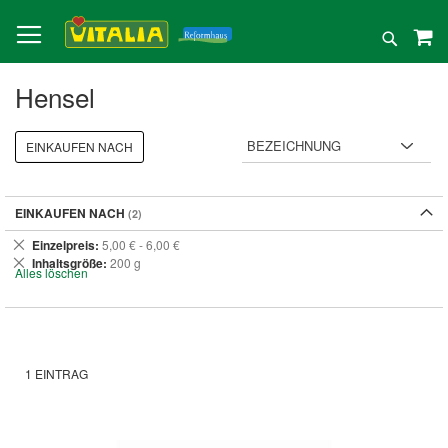
Direkt
zum
Suche
Inhalt
Hensel
EINKAUFEN NACH
EINKAUFEN NACH
Dies
Einzelpreis
5,00 € - 6,00 €
entfernen
Dies
Inhaltsgröße
200 g
Alles löschen
entfernen
1
EINTRAG