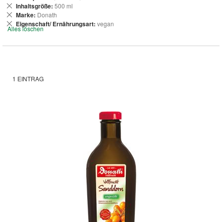
entfernen
Dies
Inhaltsgröße
500 ml
entfernen
Dies
Marke
Donath
entfernen
Dies
Eigenschaft/ Ernährungsart
vegan
Alles löschen
entfernen
1
EINTRAG