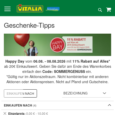
Direkt
zum
Suche
Inhalt
Geschenke-Tipps
Happy Day
vom
06.08. - 08.08.2026
mit
11% Rabatt auf Alles*
ab 20€ Einkaufswert. Geben Sie dafür am Ende des Warenkorbes
einfach den
Code: SOMMERGENUSS
ein.
*Gültig nur im Aktionszeitraum. Nicht kombinierbar mit anderen
Aktionen oder Aktionspreisen. Nicht auf Pfand und Gutscheine.
EINKAUFEN NACH
EINKAUFEN NACH
Dies
Einzelpreis
0,00 € - 10,00 €