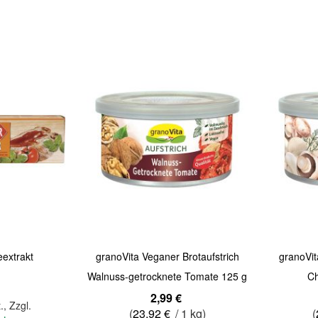
Quickview
Quickview
extrakt
granoVita Veganer Brotaufstrich
granoVit
Walnuss-getrocknete Tomate 125 g
C
2,99 €
.
,
Zzgl.
(
23,92 €
/ 1 kg)
(