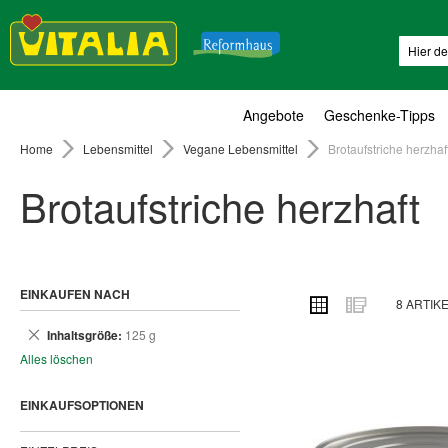
Suche
Angebote
Geschenke-Tipps
Home
Lebensmittel
Vegane Lebensmittel
Brotaufstriche herzhaf
Brotaufstriche herzhaft
EINKAUFEN NACH
ANSICHT
Raster
Liste
8
ARTIK
ALS
Dies
Inhaltsgröße
125 g
entfernen
Alles löschen
EINKAUFSOPTIONEN