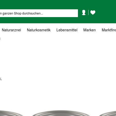
Mein
Mein
Suche
Konto
Wunschzettel
Naturarznei
Naturkosmetik
Lebensmittel
Marken
Marktfin
t
EL