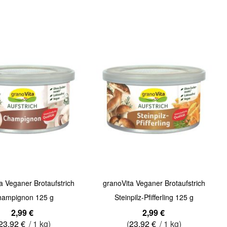
Quickview
a Veganer Brotaufstrich
granoVita Veganer Brotaufstrich
hampignon 125 g
Steinpilz-Pfifferling 125 g
2,99 €
2,99 €
23,92 €
/ 1 kg)
(
23,92 €
/ 1 kg)