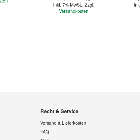
sten
Inkl. 7% MwSt.
,
Zzgl.
Ink
Versandkosten
In den Warenkorb
In den Warenkorb
Recht & Service
Quickview
Quickview
Versand & Lieferkosten
FAQ