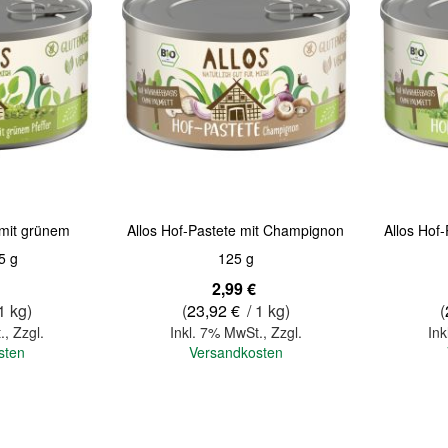
 mit grünem
Allos Hof-Pastete mit Champignon
Allos Hof
5 g
125 g
2,99 €
1 kg)
(
23,92 €
/ 1 kg)
(
.
,
Zzgl.
Inkl. 7% MwSt.
,
Zzgl.
Ink
sten
Versandkosten
In den Warenkorb
In den Warenkorb