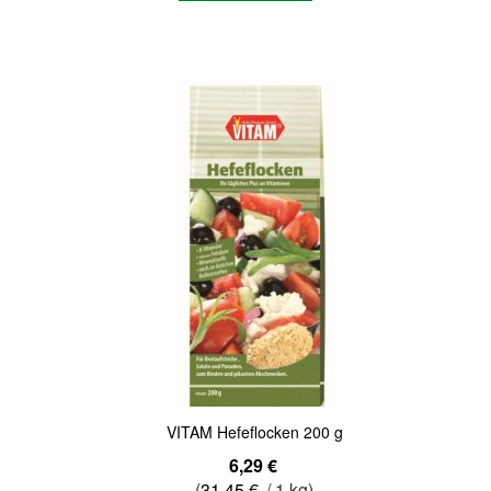
Quickview
VITAM Hefeflocken 200 g
6,29 €
(
31,45 €
/ 1 kg)