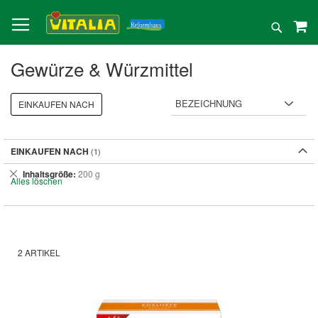
Direkt
zum
Suche
Inhalt
Gewürze & Würzmittel
EINKAUFEN NACH
EINKAUFEN NACH
Dies
Inhaltsgröße
200 g
Alles löschen
entfernen
2
ARTIKEL