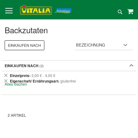
Direkt
zum
Suche
Inhalt
Backzutaten
EINKAUFEN NACH
EINKAUFEN NACH
Dies
Einzelpreis
3,00 € - 4,00 €
entfernen
Dies
Eigenschaft/ Ernährungsart
glutenfrei
Alles löschen
entfernen
2
ARTIKEL