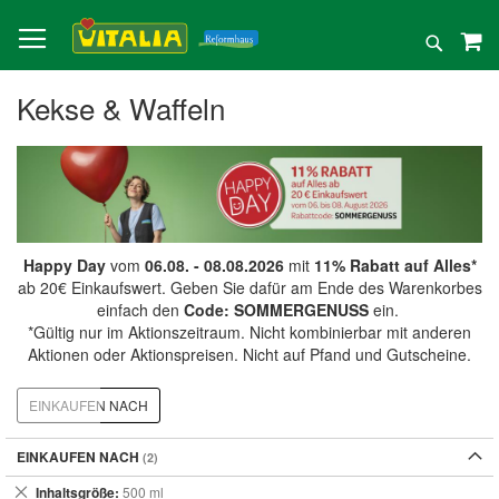
Direkt
zum
Suche
Inhalt
Kekse & Waffeln
Happy Day
vom
06.08. - 08.08.2026
mit
11% Rabatt auf Alles*
ab 20€ Einkaufswert. Geben Sie dafür am Ende des Warenkorbes
einfach den
Code: SOMMERGENUSS
ein.
*Gültig nur im Aktionszeitraum. Nicht kombinierbar mit anderen
Aktionen oder Aktionspreisen. Nicht auf Pfand und Gutscheine.
EINKAUFEN NACH
EINKAUFEN NACH
Dies
Inhaltsgröße
500 ml