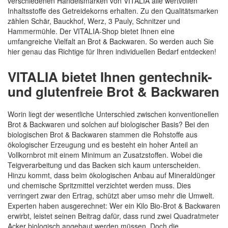
verschiedenen Handelsmarken von VITALIA alle wertvollen
Inhaltsstoffe des Getreidekorns erhalten. Zu den Qualitätsmarken
zählen Schär, Bauckhof, Werz, 3 Pauly, Schnitzer und
Hammermühle. Der VITALIA-Shop bietet Ihnen eine
umfangreiche Vielfalt an Brot & Backwaren. So werden auch Sie
hier genau das Richtige für Ihren individuellen Bedarf entdecken!
VITALIA bietet Ihnen gentechnik-
und glutenfreie Brot & Backwaren
Worin liegt der wesentliche Unterschied zwischen konventionellen
Brot & Backwaren und solchen auf biologischer Basis? Bei den
biologischen Brot & Backwaren stammen die Rohstoffe aus
ökologischer Erzeugung und es besteht ein hoher Anteil an
Vollkornbrot mit einem Minimum an Zusatzstoffen. Wobei die
Teigverarbeitung und das Backen sich kaum unterscheiden.
Hinzu kommt, dass beim ökologischen Anbau auf Mineraldünger
und chemische Spritzmittel verzichtet werden muss. Dies
verringert zwar den Ertrag, schützt aber umso mehr die Umwelt.
Experten haben ausgerechnet: Wer ein Kilo Bio-Brot & Backwaren
erwirbt, leistet seinen Beitrag dafür, dass rund zwei Quadratmeter
Acker biologisch angebaut werden müssen. Doch die