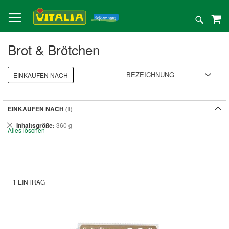
Direkt
zum
Suche
Inhalt
Brot & Brötchen
EINKAUFEN NACH
EINKAUFEN NACH
Dies
Inhaltsgröße
360 g
Alles löschen
entfernen
1
EINTRAG