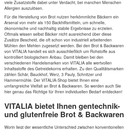
viele Zusatzstoffe dabei unter Verdacht, bei manchen Menschen
Allergien auszulösen.
Quickview
Für die Herstellung von Brot nutzen herkömmliche Bäckern ein
Arsenal von mehr als 150 Backhilfsmitteln, um schnelle,
ökonomische und nachhaltig stabile Ergebnisse zu erzielen.
Oftmals wissen selbst Bäcker nicht ausreichend über diese
Zusätze Bescheid, die oft schon von industriell arbeitenden
Mühlen den Mehlen zugesetzt werden. Bei den Brot & Backwaren
von VITALIA handelt es sich ausschließlich um Rohstoffe aus
kontrolliert biologischem Anbau. Damit bleiben bei den
verschiedenen Handelsmarken von VITALIA alle wertvollen
Inhaltsstoffe des Getreidekorns erhalten. Zu den Qualitätsmarken
zählen Schär, Bauckhof, Werz, 3 Pauly, Schnitzer und
Hammermühle. Der VITALIA-Shop bietet Ihnen eine
umfangreiche Vielfalt an Brot & Backwaren. So werden auch Sie
hier genau das Richtige für Ihren individuellen Bedarf entdecken!
VITALIA bietet Ihnen gentechnik-
und glutenfreie Brot & Backwaren
Worin liegt der wesentliche Unterschied zwischen konventionellen