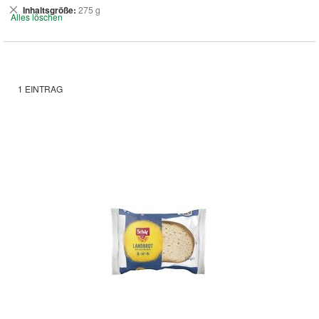
Dies
Inhaltsgröße
275 g
Alles löschen
entfernen
1
EINTRAG