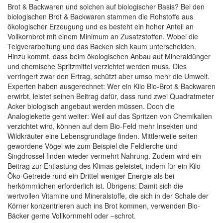
Brot & Backwaren und solchen auf biologischer Basis? Bei den
biologischen Brot & Backwaren stammen die Rohstoffe aus
ökologischer Erzeugung und es besteht ein hoher Anteil an
Vollkornbrot mit einem Minimum an Zusatzstoffen. Wobei die
Teigverarbeitung und das Backen sich kaum unterscheiden.
Hinzu kommt, dass beim ökologischen Anbau auf Mineraldünger
und chemische Spritzmittel verzichtet werden muss. Dies
verringert zwar den Ertrag, schützt aber umso mehr die Umwelt.
Experten haben ausgerechnet: Wer ein Kilo Bio-Brot & Backwaren
erwirbt, leistet seinen Beitrag dafür, dass rund zwei Quadratmeter
Acker biologisch angebaut werden müssen. Doch die
Analogiekette geht weiter: Weil auf das Spritzen von Chemikalien
verzichtet wird, können auf dem Bio-Feld mehr Insekten und
Wildkräuter eine Lebensgrundlage finden. Mittlerweile selten
gewordene Vögel wie zum Beispiel die Feldlerche und
Singdrossel finden wieder vermehrt Nahrung. Zudem wird ein
Beitrag zur Entlastung des Klimas geleistet, indem für ein Kilo
Öko-Getreide rund ein Drittel weniger Energie als bei
herkömmlichen erforderlich ist. Übrigens: Damit sich die
wertvollen Vitamine und Mineralstoffe, die sich in der Schale der
Körner konzentrieren auch ins Brot kommen, verwenden Bio-
Bäcker gerne Vollkornmehl oder –schrot.