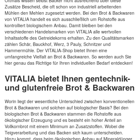
Oftmals wissen selbst Bäcker nicht ausreichend über diese
Zusätze Bescheid, die oft schon von industriell arbeitenden
Mühlen den Mehlen zugesetzt werden. Bei den Brot & Backwaren
von VITALIA handelt es sich ausschließlich um Rohstoffe aus
kontrolliert biologischem Anbau. Damit bleiben bei den
verschiedenen Handelsmarken von VITALIA alle wertvollen
Inhaltsstoffe des Getreidekorns erhalten. Zu den Qualitätsmarken
zählen Schär, Bauckhof, Werz, 3 Pauly, Schnitzer und
Hammermühle. Der VITALIA-Shop bietet Ihnen eine
umfangreiche Vielfalt an Brot & Backwaren. So werden auch Sie
hier genau das Richtige für Ihren individuellen Bedarf entdecken!
VITALIA bietet Ihnen gentechnik-
und glutenfreie Brot & Backwaren
Worin liegt der wesentliche Unterschied zwischen konventionellen
Brot & Backwaren und solchen auf biologischer Basis? Bei den
biologischen Brot & Backwaren stammen die Rohstoffe aus
ökologischer Erzeugung und es besteht ein hoher Anteil an
Vollkornbrot mit einem Minimum an Zusatzstoffen. Wobei die
Teigverarbeitung und das Backen sich kaum unterscheiden.
Hinzu kommt, dass beim ökologischen Anbau auf Mineraldünger