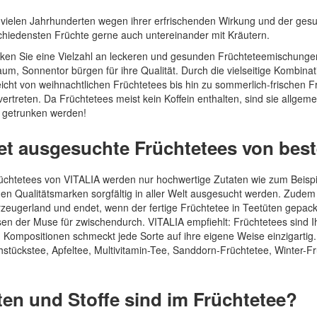
Quickview
Quickview
 vielen Jahrhunderten wegen ihrer erfrischenden Wirkung und der ges
chiedensten Früchte gerne auch untereinander mit Kräutern.
ken Sie eine Vielzahl an leckeren und gesunden Früchteteemischung
um, Sonnentor bürgen für ihre Qualität. Durch die vielseitige Kombina
icht von weihnachtlichen Früchtetees bis hin zu sommerlich-frischen F
treten. Da Früchtetees meist kein Koffein enthalten, sind sie allgemei
g getrunken werden!
et ausgesuchte Früchtetees von beste
üchtetees von VITALIA werden nur hochwertige Zutaten wie zum Beispiel
en Qualitätsmarken sorgfältig in aller Welt ausgesucht werden. Zudem 
Erzeugerland und endet, wenn der fertige Früchtetee in Teetüten gepack
en der Muse für zwischendurch. VITALIA empfiehlt: Früchtetees sind Ih
ven Kompositionen schmeckt jede Sorte auf ihre eigene Weise einzigarti
stückstee, Apfeltee, Multivitamin-Tee, Sanddorn-Früchtetee, Winter-F
en und Stoffe sind im Früchtetee?