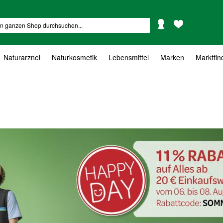
Mein
Mein
Suche
Konto
Wunschzettel
Naturarznei
Naturkosmetik
Lebensmittel
Marken
Marktfin