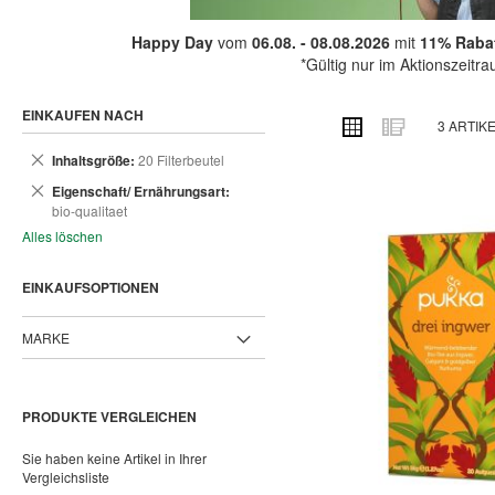
Happy Day
vom
06.08. - 08.08.2026
mit
11% Rabat
*Gültig nur im Aktionszeitr
EINKAUFEN NACH
ANSICHT
Raster
Liste
3
ARTIK
ALS
Dies
Inhaltsgröße
20 Filterbeutel
entfernen
Dies
Eigenschaft/ Ernährungsart
entfernen
bio-qualitaet
Alles löschen
EINKAUFSOPTIONEN
MARKE
PRODUKTE VERGLEICHEN
Sie haben keine Artikel in Ihrer
Vergleichsliste