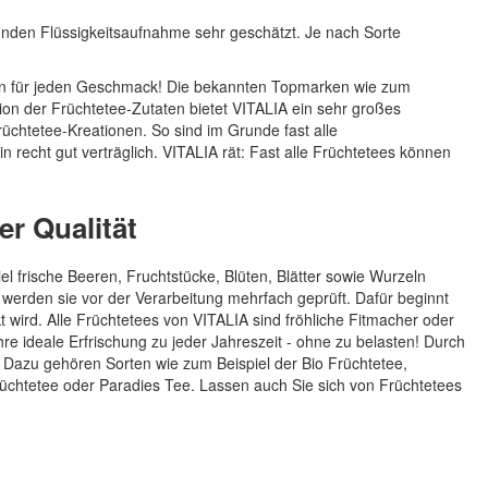
unden Flüssigkeitsaufnahme sehr geschätzt. Je nach Sorte
en für jeden Geschmack! Die bekannten Topmarken wie zum
tion der Früchtetee-Zutaten bietet VITALIA ein sehr großes
rüchtetee-Kreationen. So sind im Grunde fast alle
n recht gut verträglich. VITALIA rät: Fast alle Früchtetees können
r Qualität
 frische Beeren, Fruchtstücke, Blüten, Blätter sowie Wurzeln
werden sie vor der Verarbeitung mehrfach geprüft. Dafür beginnt
t wird. Alle Früchtetees von VITALIA sind fröhliche Fitmacher oder
re ideale Erfrischung zu jeder Jahreszeit - ohne zu belasten! Durch
g. Dazu gehören Sorten wie zum Beispiel der Bio Früchtetee,
rüchtetee oder Paradies Tee. Lassen auch Sie sich von Früchtetees