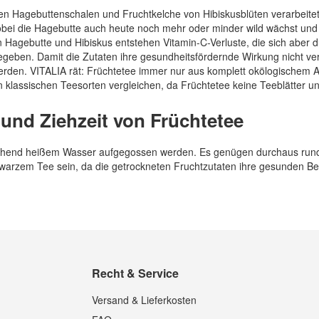
n Hagebuttenschalen und Fruchtkelche von Hibiskusblüten verarbeitet
bei die Hagebutte auch heute noch mehr oder minder wild wächst und 
 Hagebutte und Hibiskus entstehen Vitamin-C-Verluste, die sich aber
egeben. Damit die Zutaten ihre gesundheitsfördernde Wirkung nicht ver
 werden. VITALIA rät: Früchtetee immer nur aus komplett okölogische
 klassischen Teesorten vergleichen, da Früchtetee keine Teeblätter und
und Ziehzeit von Früchtetee
hend heißem Wasser aufgegossen werden. Es genügen durchaus rund zwe
hwarzem Tee sein, da die getrockneten Fruchtzutaten ihre gesunden B
Recht & Service
Versand & Lieferkosten