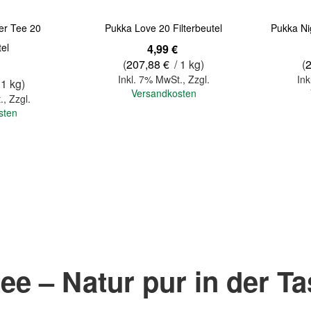
er Tee 20
Pukka Love 20 Filterbeutel
Pukka Ni
tel
4,99 €
(
207,88 €
/ 1 kg)
(
Inkl. 7% MwSt.
,
Zzgl.
Ink
 1 kg)
Versandkosten
.
,
Zzgl.
sten
In den Warenkorb
In den Warenkorb
ee – Natur pur in der T