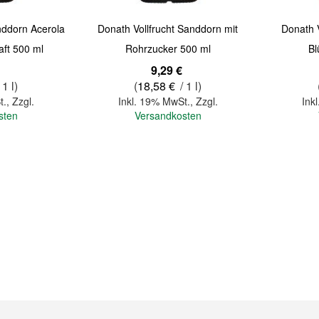
nddorn Acerola
Donath Vollfrucht Sanddorn mit
Donath 
aft 500 ml
Rohrzucker 500 ml
Bl
9,29 €
 1 l)
(
18,58 €
/ 1 l)
t.
,
Zzgl.
Inkl. 19% MwSt.
,
Zzgl.
Ink
sten
Versandkosten
In den Warenkorb
In den Warenkorb