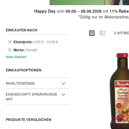
Happy Day
vom
06.08. - 08.08.2026
mit
11% Rabat
*Gültig nur im Aktionszeitr
EINKAUFEN NACH
ANSICHT
Raster
Liste
3
ARTIK
ALS
Dies
Einzelpreis
0,00 € - 10,00 €
entfernen
Dies
Marke
Donath
entfernen
Alles löschen
EINKAUFSOPTIONEN
INHALTSGRÖSSE
EIGENSCHAFT/ ERNÄHRUNGS
ART
PRODUKTE VERGLEICHEN