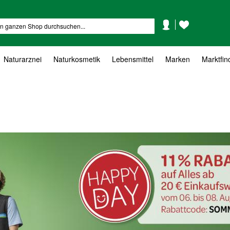
Mein
Mein
Suche
Konto
Wunschzettel
Naturarznei
Naturkosmetik
Lebensmittel
Marken
Marktfin