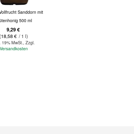
Vollfrucht Sanddorn mit
ütenhonig 500 ml
9,29 €
(
18,58 €
/ 1 l)
l. 19% MwSt.
,
Zzgl.
Versandkosten