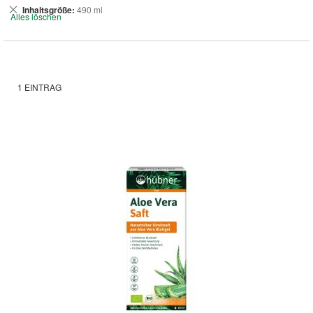
Dies
Inhaltsgröße
490 ml
Alles löschen
entfernen
1
EINTRAG