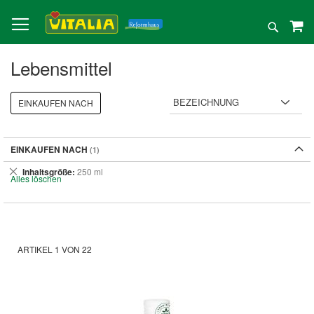
Direkt
zum
Suche
Inhalt
Lebensmittel
EINKAUFEN NACH
EINKAUFEN NACH
Dies
Inhaltsgröße
250 ml
Alles löschen
entfernen
ARTIKEL
1
VON
22