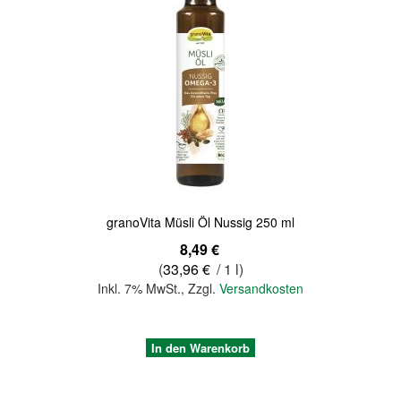
Quickview
granoVita Müsli Öl Nussig 250 ml
8,49 €
(
33,96 €
/ 1 l)
Inkl. 7% MwSt.
,
Zzgl.
Versandkosten
In den Warenkorb