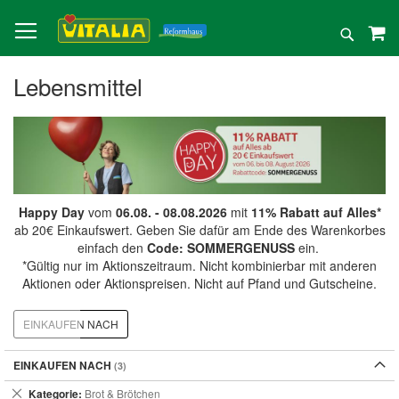
Direkt
zum
Suche
Inhalt
Lebensmittel
Happy Day
vom
06.08. - 08.08.2026
mit
11% Rabatt auf Alles*
ab 20€ Einkaufswert. Geben Sie dafür am Ende des Warenkorbes
einfach den
Code: SOMMERGENUSS
ein.
*Gültig nur im Aktionszeitraum. Nicht kombinierbar mit anderen
Aktionen oder Aktionspreisen. Nicht auf Pfand und Gutscheine.
EINKAUFEN NACH
EINKAUFEN NACH
Dies
Kategorie
Brot & Brötchen