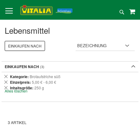
Direkt
zum
Suche
Inhalt
Lebensmittel
EINKAUFEN NACH
EINKAUFEN NACH
Dies
Kategorie
Brotaufstriche süß
entfernen
Dies
Einzelpreis
5,00 € - 6,00 €
entfernen
Dies
Inhaltsgröße
250 g
Alles löschen
entfernen
3
ARTIKEL