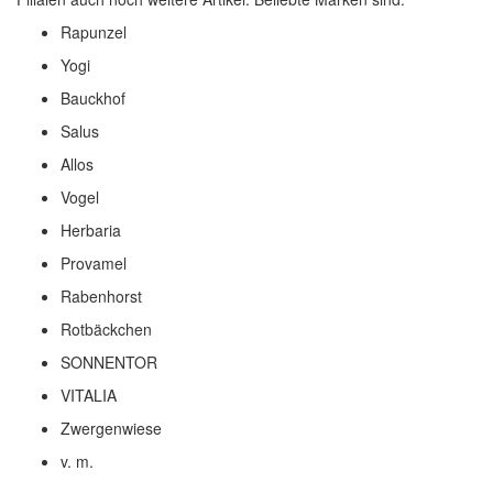
Rapunzel
Yogi
Bauckhof
Salus
Allos
Vogel
Herbaria
Provamel
Rabenhorst
Rotbäckchen
SONNENTOR
VITALIA
Zwergenwiese
v. m.