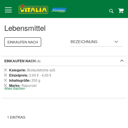
Direkt
zum
Suche
Inhalt
Lebensmittel
EINKAUFEN NACH
EINKAUFEN NACH
Dies
Kategorie
Brotaufstriche süß
entfernen
Dies
Einzelpreis
3,00 € - 4,00 €
entfernen
Dies
Inhaltsgröße
250 g
entfernen
Dies
Marke
Rapunzel
Alles löschen
entfernen
1
EINTRAG