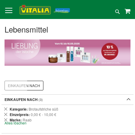
Direkt
zum
Suche
Inhalt
Lebensmittel
EINKAUFEN NACH
EINKAUFEN NACH
Dies
Kategorie
Brotaufstriche süß
entfernen
Dies
Einzelpreis
0,00 € - 10,00 €
entfernen
Dies
Marke
Raab
Alles löschen
entfernen