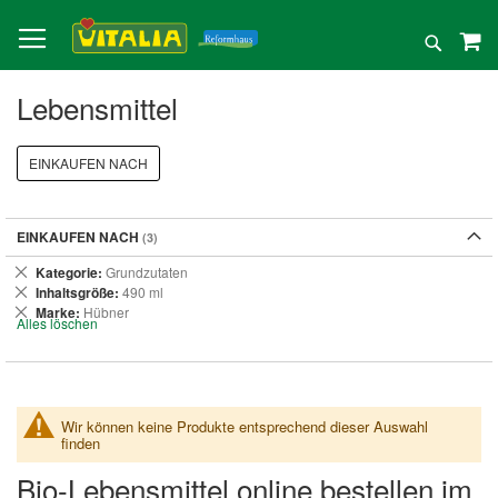
Direkt
zum
Suche
Inhalt
Lebensmittel
EINKAUFEN NACH
EINKAUFEN NACH
Dies
Kategorie
Grundzutaten
entfernen
Dies
Inhaltsgröße
490 ml
entfernen
Dies
Marke
Hübner
Alles löschen
entfernen
Wir können keine Produkte entsprechend dieser Auswahl
finden
Bio-Lebensmittel online bestellen im