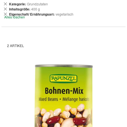
Dies
Kategorie
Grundzutaten
entfernen
Dies
Inhaltsgröße
400 g
entfernen
Dies
Eigenschaft/ Ernährungsart
vegetarisch
Alles löschen
entfernen
2
ARTIKEL