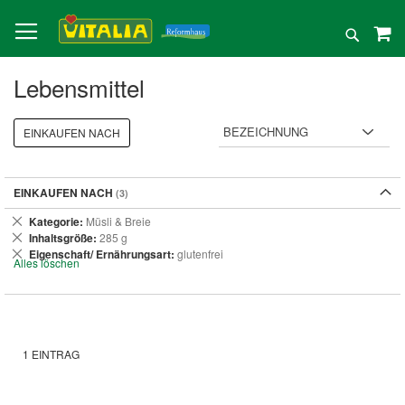
Direkt
zum
Suche
Inhalt
Lebensmittel
EINKAUFEN NACH
EINKAUFEN NACH
Dies
Kategorie
Müsli & Breie
entfernen
Dies
Inhaltsgröße
285 g
entfernen
Dies
Eigenschaft/ Ernährungsart
glutenfrei
Alles löschen
entfernen
1
EINTRAG