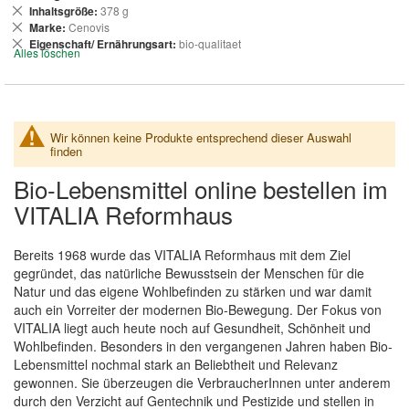
entfernen
Dies
Inhaltsgröße
378 g
entfernen
Dies
Marke
Cenovis
entfernen
Dies
Eigenschaft/ Ernährungsart
bio-qualitaet
Alles löschen
entfernen
Wir können keine Produkte entsprechend dieser Auswahl
finden
Bio-Lebensmittel online bestellen im
VITALIA Reformhaus
Bereits 1968 wurde das VITALIA Reformhaus mit dem Ziel
gegründet, das natürliche Bewusstsein der Menschen für die
Natur und das eigene Wohlbefinden zu stärken und war damit
auch ein Vorreiter der modernen Bio-Bewegung. Der Fokus von
VITALIA liegt auch heute noch auf Gesundheit, Schönheit und
Wohlbefinden. Besonders in den vergangenen Jahren haben Bio-
Lebensmittel nochmal stark an Beliebtheit und Relevanz
gewonnen. Sie überzeugen die VerbraucherInnen unter anderem
durch den Verzicht auf Gentechnik und Pestizide und stellen in