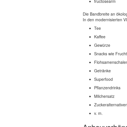
fructosearm
Die Bandbreite an ökolog
In den modernisierten V
Tee
Kaffee
Gewürze
Snacks wie Fruchts
Flohsamenschale
Getränke
Superfood
Pflanzendrinks
Milchersatz
Zuckeralternative
v. m.
Anbauverbände