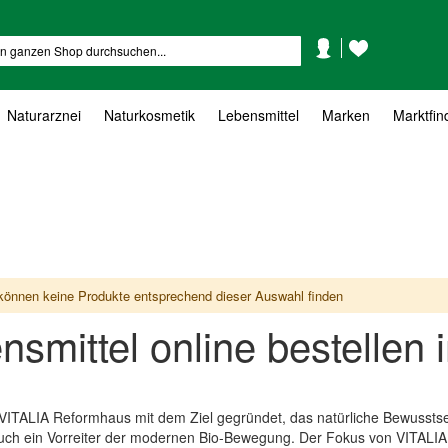
Mein
Mein
Suche
Konto
Wunschzettel
Naturarznei
Naturkosmetik
Lebensmittel
Marken
Marktfin
können keine Produkte entsprechend dieser Auswahl finden
nsmittel online bestelle
VITALIA Reformhaus mit dem Ziel gegründet, das natürliche Bewussts
uch ein Vorreiter der modernen Bio-Bewegung. Der Fokus von VITALIA 