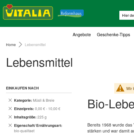
Suche
Angebote
Geschenke-Tipps
Home
Lebensmittel
Lebensmittel
EINKAUFEN NACH
Wir 
Bio-Lebe
Dies
Kategorie
Müsli & Breie
entfernen
Dies
Einzelpreis
0,00 € - 10,00 €
entfernen
Dies
Inhaltsgröße
225 g
entfernen
Bereits 1968 wurde das 
Dies
Eigenschaft/ Ernährungsart
entfernen
stärken und war damit a
bio-qualitaet