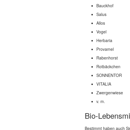
Bauckhof
Salus
Allos
Vogel
Herbaria
Provamel
Rabenhorst
Rotbäckchen
SONNENTOR
VITALIA
Zwergenwiese
v. m.
Bio-Lebensmit
Bestimmt haben auch Sie 