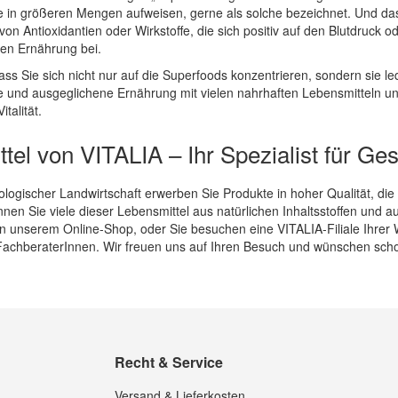
e in größeren Mengen aufweisen, gerne als solche bezeichnet. Und das 
n Antioxidantien oder Wirkstoffe, die sich positiv auf den Blutdruck o
en Ernährung bei.
ass Sie sich nicht nur auf die Superfoods konzentrieren, sondern sie led
 und ausgeglichene Ernährung mit vielen nahrhaften Lebensmitteln un
talität.
tel von VITALIA – Ihr Spezialist für G
ologischer Landwirtschaft erwerben Sie Produkte in hoher Qualität, die
en Sie viele dieser Lebensmittel aus natürlichen Inhaltsstoffen und 
in unserem Online-Shop, oder Sie besuchen eine VITALIA-Filiale Ihrer 
achberaterInnen. Wir freuen uns auf Ihren Besuch und wünschen scho
Recht & Service
Versand & Lieferkosten