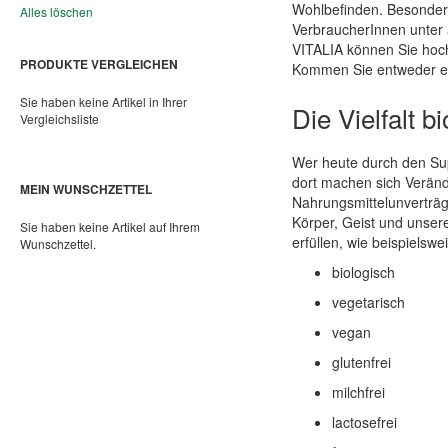
Wohlbefinden. Besonders
Alles löschen
VerbraucherInnen unter a
VITALIA können Sie hochw
PRODUKTE VERGLEICHEN
Kommen Sie entweder ein
Sie haben keine Artikel in Ihrer
Die Vielfalt 
Vergleichsliste
Wer heute durch den Supe
dort machen sich Verän
MEIN WUNSCHZETTEL
Nahrungsmittelunverträg
Körper, Geist und unser
Sie haben keine Artikel auf Ihrem
erfüllen, wie beispielswe
Wunschzettel.
biologisch
vegetarisch
vegan
glutenfrei
milchfrei
lactosefrei