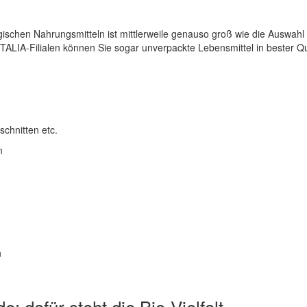
ischen Nahrungsmitteln ist mittlerweile genauso groß wie die Auswahl
ITALIA-Filialen können Sie sogar unverpackte Lebensmittel in bester 
chnitten etc.
n
n
: dafür steht die Bio-Vielfalt