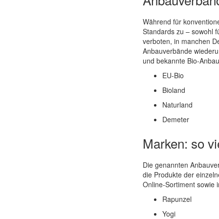
Während für konventione
Standards zu – sowohl fü
verboten, in manchen De
Anbauverbände wiederum 
und bekannte Bio-Anbauv
EU-Bio
Bioland
Naturland
Demeter
Marken: so vie
Die genannten Anbauverb
die Produkte der einzeln
Online-Sortiment sowie i
Rapunzel
Yogi