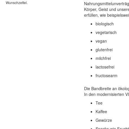
Wunschzettel.
Nahrungsmittelunverträg
Körper, Geist und unser
erfüllen, wie beispielswe
biologisch
vegetarisch
vegan
glutenfrei
milchfrei
lactosefrei
fructosearm
Die Bandbreite an ökolog
In den modernisierten V
Tee
Kaffee
Gewürze
Snacks wie Fruchts