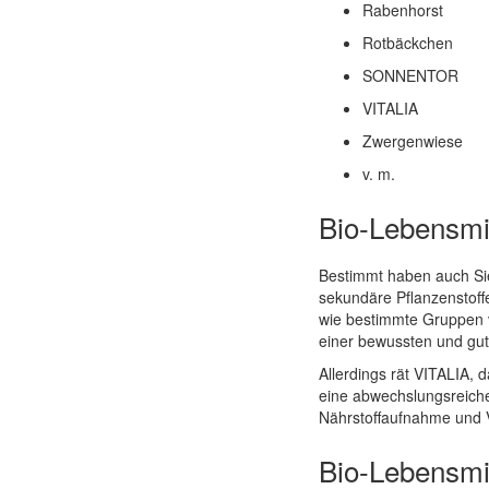
Rabenhorst
Rotbäckchen
SONNENTOR
VITALIA
Zwergenwiese
v. m.
Bio-Lebensmit
Bestimmt haben auch Sie 
sekundäre Pflanzenstoff
wie bestimmte Gruppen vo
einer bewussten und gut
Allerdings rät VITALIA, d
eine abwechslungsreiche
Nährstoffaufnahme und Vi
Bio-Lebensmit