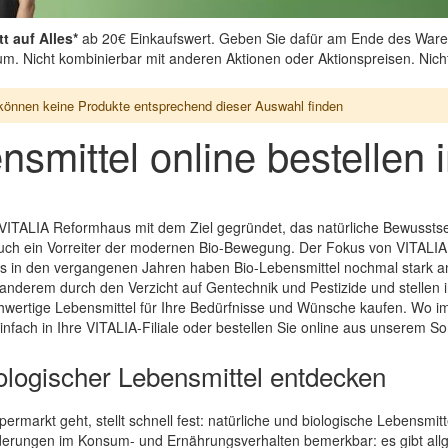
t auf Alles*
ab 20€ Einkaufswert. Geben Sie dafür am Ende des Ware
aum. Nicht kombinierbar mit anderen Aktionen oder Aktionspreisen. Nic
können keine Produkte entsprechend dieser Auswahl finden
nsmittel online bestelle
VITALIA Reformhaus mit dem Ziel gegründet, das natürliche Bewussts
uch ein Vorreiter der modernen Bio-Bewegung. Der Fokus von VITALIA 
 in den vergangenen Jahren haben Bio-Lebensmittel nochmal stark a
nderem durch den Verzicht auf Gentechnik und Pestizide und stellen i
ertige Lebensmittel für Ihre Bedürfnisse und Wünsche kaufen. Wo immer
fach in Ihre VITALIA-Filiale oder bestellen Sie online aus unserem So
biologischer Lebensmittel entdecken
rmarkt geht, stellt schnell fest: natürliche und biologische Lebensmitt
derungen im Konsum- und Ernährungsverhalten bemerkbar: es gibt all