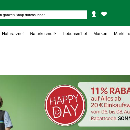
Mein
Mein
Suche
Konto
Wunschzettel
Naturarznei
Naturkosmetik
Lebensmittel
Marken
Marktfin