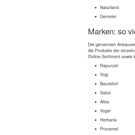
Naturland
Demeter
Marken: so vie
Die genannten Anbauverb
die Produkte der einzeln
Online-Sortiment sowie i
Rapunzel
Yogi
Bauckhof
Salus
Allos
Vogel
Herbaria
Provamel