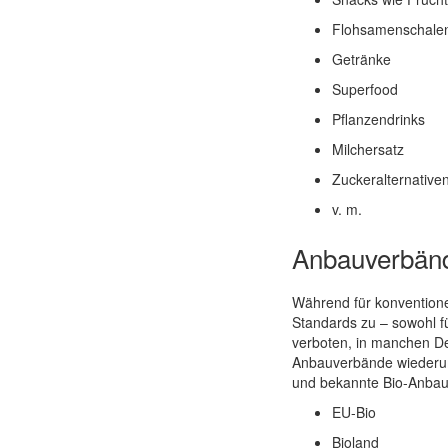
Flohsamenschale
Getränke
Superfood
Pflanzendrinks
Milchersatz
Zuckeralternative
v. m.
Anbauverbände
Während für konventione
Standards zu – sowohl fü
verboten, in manchen De
Anbauverbände wiederum 
und bekannte Bio-Anbauv
EU-Bio
Bioland