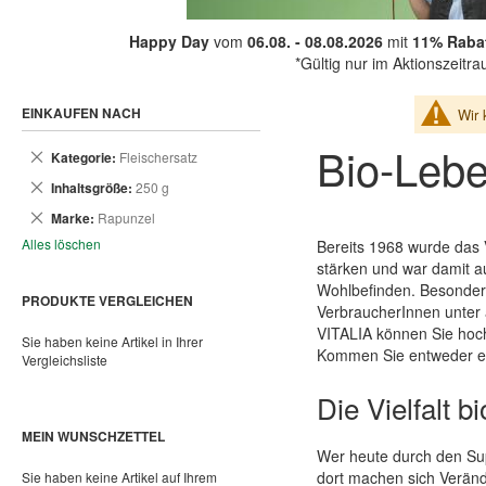
Happy Day
vom
06.08. - 08.08.2026
mit
11% Rabat
*Gültig nur im Aktionszeitr
EINKAUFEN NACH
Wir 
Bio-Lebe
Dies
Kategorie
Fleischersatz
entfernen
Dies
Inhaltsgröße
250 g
entfernen
Dies
Marke
Rapunzel
entfernen
Alles löschen
Bereits 1968 wurde das 
stärken und war damit a
Wohlbefinden. Besonders
PRODUKTE VERGLEICHEN
VerbraucherInnen unter a
VITALIA können Sie hochw
Sie haben keine Artikel in Ihrer
Kommen Sie entweder ein
Vergleichsliste
Die Vielfalt 
MEIN WUNSCHZETTEL
Wer heute durch den Supe
dort machen sich Verän
Sie haben keine Artikel auf Ihrem